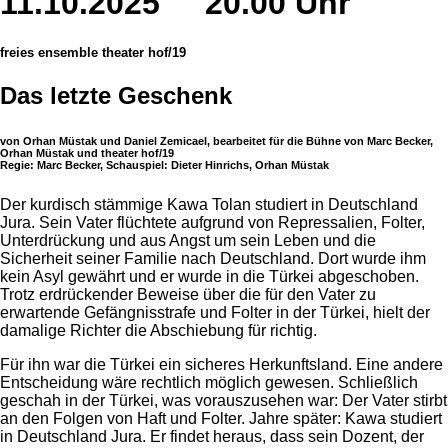
11.10.2025
20.00 Uhr
freies ensemble theater hof/19
Das letzte Geschenk
von Orhan Müstak und Daniel Zemicael, bearbeitet für die Bühne von Marc Becker,
Orhan Müstak und theater hof/19
Regie: Marc Becker, Schauspiel: Dieter Hinrichs, Orhan Müstak
Der kurdisch stämmige Kawa Tolan studiert in Deutschland
Jura. Sein Vater flüchtete aufgrund von Repressalien, Folter,
Unterdrückung und aus Angst um sein Leben und die
Sicherheit seiner Familie nach Deutschland. Dort wurde ihm
kein Asyl gewährt und er wurde in die Türkei abgeschoben.
Trotz erdrückender Beweise über die für den Vater zu
erwartende Gefängnisstrafe und Folter in der Türkei, hielt der
damalige Richter die Abschiebung für richtig.
Für ihn war die Türkei ein sicheres Herkunftsland. Eine andere
Entscheidung wäre rechtlich möglich gewesen. Schließlich
geschah in der Türkei, was vorauszusehen war: Der Vater stirbt
an den Folgen von Haft und Folter. Jahre später: Kawa studiert
in Deutschland Jura. Er findet heraus, dass sein Dozent, der