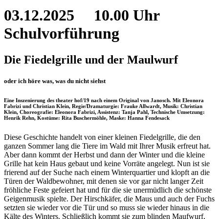
03.12.2025
10.00 Uhr
Schulvorführung
Die Fiedelgrille und der Maulwurf
oder ich höre was, was du nicht siehst
Eine Inszenierung des theater hof/19 nach einem Original von Janosch. Mit Eleonora
Fabrizi und Christian Klein, Regie/Dramaturgie: Frauke Allwardt, Musik: Christian
Klein, Choreografie: Eleonora Fabrizi, Assistenz: Tanja Pahl, Technische Umsetzung:
Henrik Rehn, Kostüme: Rita Buschermöhle, Maske: Hanna Fendesack
Diese Geschichte handelt von einer kleinen Fiedelgrille, die den
ganzen Sommer lang die Tiere im Wald mit Ihrer Musik erfreut hat.
Aber dann kommt der Herbst und dann der Winter und die kleine
Grille hat kein Haus gebaut und keine Vorräte angelegt. Nun ist sie
frierend auf der Suche nach einem Winterquartier und klopft an die
Türen der Waldbewohner, mit denen sie vor gar nicht langer Zeit
fröhliche Feste gefeiert hat und für die sie unermüdlich die schönste
Geigenmusik spielte. Der Hirschkäfer, die Maus und auch der Fuchs
setzten sie wieder vor die Tür und so muss sie wieder hinaus in die
Kälte des Winters. Schließlich kommt sie zum blinden Maufwurf,