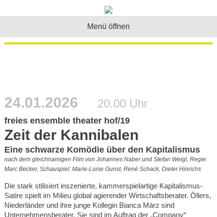
Menü öffnen
24.01.2026
20.00 Uhr
freies ensemble theater hof/19
Zeit der Kannibalen
Eine schwarze Komödie über den Kapitalismus
nach dem gleichnamigen Film von Johannes Naber und Stefan Weigl, Regie:
Marc Becker, Schauspiel: Marie-Luise Gunst, René Schack, Dieter Hinrichs
Die stark stilisiert inszenierte, kammerspielartige Kapitalismus-
Satire spielt im Milieu global agierender Wirtschaftsberater. Öllers,
Niederländer und ihre junge Kollegin Bianca März sind
Unternehmensberater. Sie sind im Auftrag der „Company“