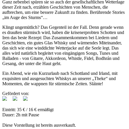
Ganz nebenbei spüren sie so auch der gesellschaftlichen Wetterlage
dieser Zeit nach, erzählen Geschichten von Menschen, die
aufbrechen, um eine bessere Zukunft zu finden. Berührende Stories
„im Auge des Sturms“…
Klingt ungemütlich? Das Gegenteil ist der Fall. Denn gerade wenn
es draußen stürmisch wird, haben die krisenerprobten Schotten und
Iren das beste Rezept: Das Zusammenkommen bei Liedern und
Geschichten, ein gutes Glas Whisky und wärmendes Miteinander,
das sich wie eine winddichte Wetterjacke auf die Seele legt. Das
alles wird natürlich begleitet von eingängigen Songs, Tunes und
Balladen - von Gitarre, Akkordeon, Whistle, Fidel, Bodhrán und
Gesang, der unter die Haut geht.
Ein Abend, wie ein Kurzurlaub nach Schottland und Irland, mit
exquisiten und ausgesuchten Whiskys an unserer „Theke“ und
Momenten, die wappnen für stürmische Zeiten. Sláinte!
Gefördert von:
Eintritt: 35 € / 16 € ermäßigt
Dauer: 2h mit Pause
Diese Vorstellung ist bereits ausverkauft.